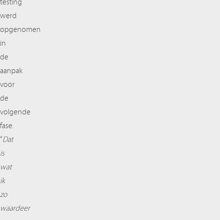
testing
werd
opgenomen
in
de
aanpak
voor
de
volgende
fase.
“
Dat
is
wat
ik
zo
waardeer