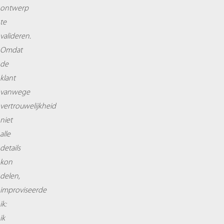
ontwerp
te
valideren.
Omdat
de
klant
vanwege
vertrouwelijkheid
niet
alle
details
kon
delen,
improviseerde
ik:
ik