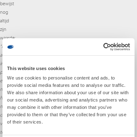
bewijst
nog
altijd
zijn
waarde:
“Mijn
achtergrond
in
This website uses cookies
prototyping
We use cookies to personalise content and ads, to
en
provide social media features and to analyse our traffic.
mechatronica
We also share information about your use of our site with
helpt
our social media, advertising and analytics partners who
me
may combine it with other information that you’ve
provided to them or that they’ve collected from your use
om
of their services.
verder
te