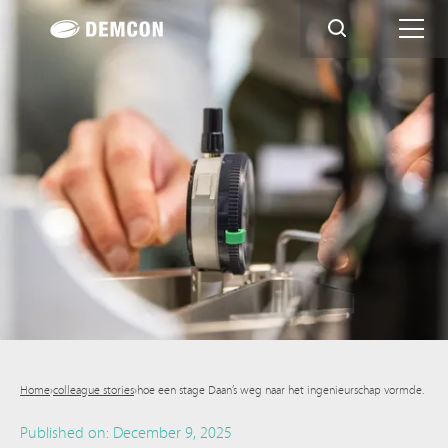
Home
›
colleague stories
›
hoe een stage Daan’s weg naar het ingenieurschap vormde.
Published on:
December 9, 2025