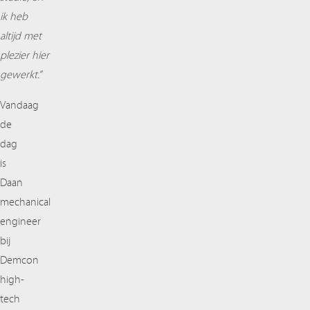
ik heb
altijd met
plezier hier
gewerkt.”
Vandaag
de
dag
is
Daan
mechanical
engineer
bij
Demcon
high-
tech