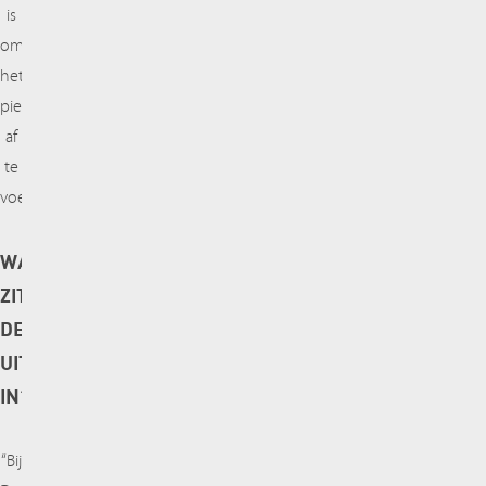
is
om
het
piepschuim
af
te
voeren.”
WAAR
ZIT
DE
UITDAGING
IN?
“Bij