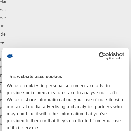
vlamvertragers,
waarna
we
in
de
vervolgstap
de
polymeerketens
omzetten
naar
This website uses cookies
zijn
We use cookies to personalise content and ads, to
bouwsteen
provide social media features and to analyse our traffic.
(styreen)
We also share information about your use of our site with
our social media, advertising and analytics partners who
door
may combine it with other information that you’ve
middel
provided to them or that they’ve collected from your use
van
of their services.