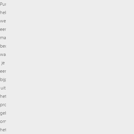
Pureps
hebben
we
een
manier
bedacht
waarbij
je
een
bijproduct
uit
het
proces
gebruikt
om
het