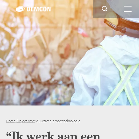
Home
›
Project cases
›
duurzame procestechnologie
“Ik werk aan een