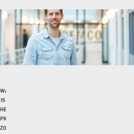
WAAROM
IS
HET
PROJECT
ZO