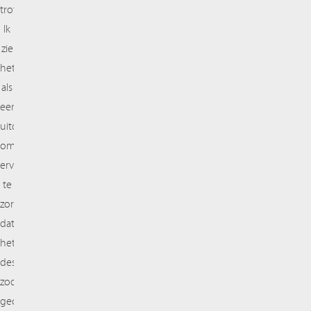
trots.
Ik
zie
het
als
een
uitdaging
om
ervoor
te
zorgen
dat
het
design
zodanig
geoptimaliseerd