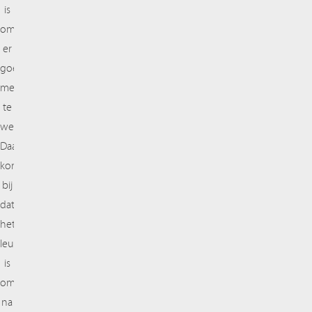
is
om
er
goed
mee
te
werken.
Daar
komt
bij
dat
het
leuk
is
om
na