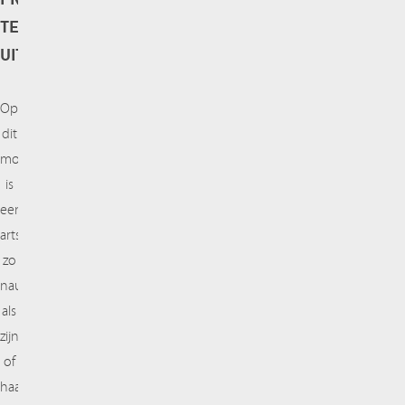
TECHNISCH
UITDAGEND?
Op
dit
moment
is
een
arts
zo
nauwkeurig
als
zijn
of
haar