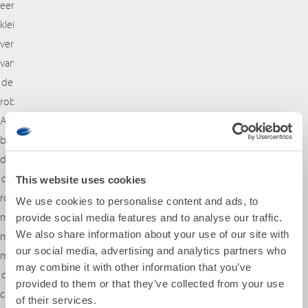
een
kleine
versie
van
de
robotarm.
Alle
bewegingen
die
de
This website uses cookies
robot
We use cookies to personalise content and ads, to
moet
provide social media features and to analyse our traffic.
We also share information about your use of our site with
maken,
our social media, advertising and analytics partners who
moet
may combine it with other information that you’ve
de
provided to them or that they’ve collected from your use
chirurg
of their services.