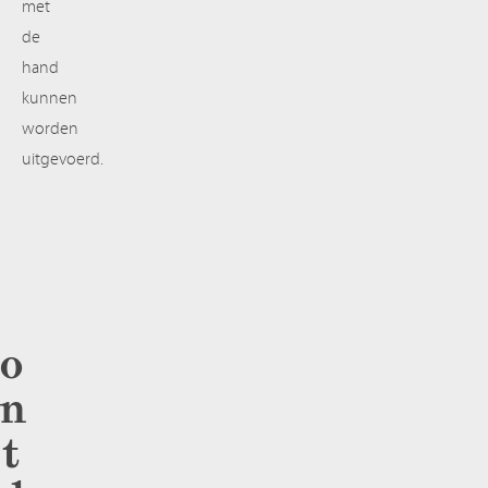
met
de
hand
kunnen
worden
uitgevoerd.
o
n
t