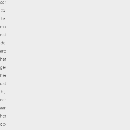
controller
zo
te
maken
dat
de
arts
het
gevoel
heeft
dat
hij
echt
aan
het
opereren