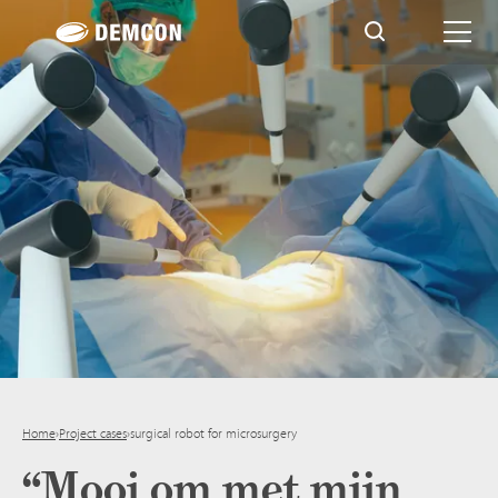
Home
›
Project cases
›
surgical robot for microsurgery
“Mooi om met mijn