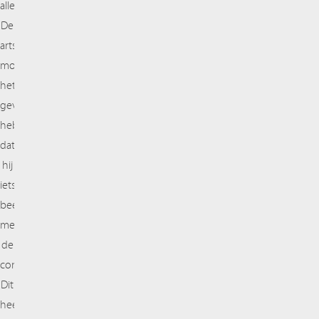
allemaal.
De
arts
moet
het
gevoel
hebben
dat
hij
iets
beetpakt
met
de
controller.
Dit
heeft