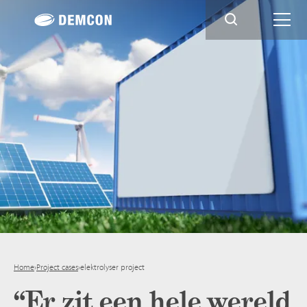
Home
›
Project cases
›
elektrolyser project
“Er zit een hele wereld