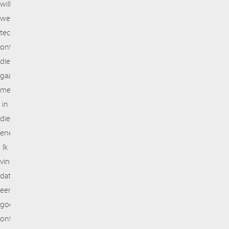
willen
we
technologieën
ontwikkelen
die
gaan
meehelpen
in
die
energietransitie.
Ik
vind
dat
een
goede
ontwikkeling.