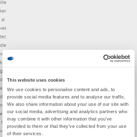
We
kennen
al
veel
technieken
die
we
kunnen
gebruiken
om
This website uses cookies
aan
We use cookies to personalise content and ads, to
die
provide social media features and to analyse our traffic.
We also share information about your use of our site with
nieuwe
our social media, advertising and analytics partners who
energievraag
may combine it with other information that you’ve
te
provided to them or that they’ve collected from your use
voldoen.
of their services.