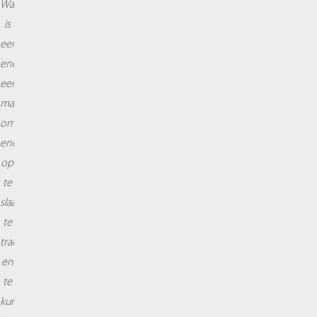
Waterstof
is
een
energiedrager;
een
manier
om
energie
op
te
slaan,
te
transporteren
en
te
kunnen